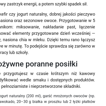
wy zastrzyk energii, a potem szybki spadek sił.
fir czy jogurt naturalny, dobrej jakości pieczywo
hy, nasiona oraz sezonowe owoce. Przygotowanie w 5
hnikom: miksowanie, nakładanie past, łączenie
sować elementy przygotowane dzień wcześniej —
, nasiona chia w mleku. Dzięki temu rano łączysz
we w minutę. To podejście sprawdza się zarówno w
acy lub szkoły.
pożywne poranne posiłki
re przygotujesz w czasie krótszym niż kawowy
dyfikować wedle smaku i dostępnych produktów.
pełnoziarniste i nieprzetworzone składniki.
ogurt naturalny (200 ml), garść mrożonych owoców (np.
awokado, 20–30 g białka w proszku lub 2 łyżki płatków