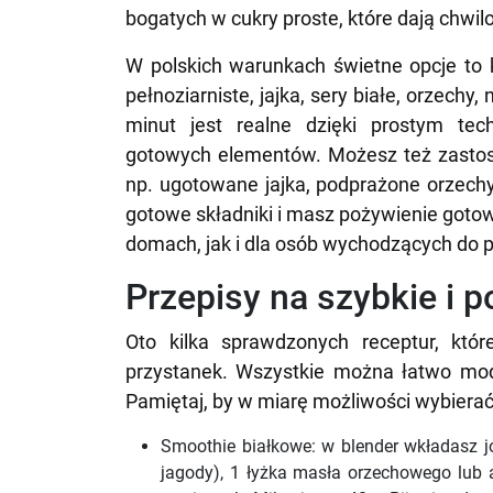
bogatych w cukry proste, które dają chwilo
W polskich warunkach świetne opcje to ke
pełnoziarniste, jajka, sery białe, orzec
minut jest realne dzięki prostym tec
gotowych elementów. Możesz też zasto
np. ugotowane jajka, podprażone orzechy
gotowe składniki i masz pożywienie goto
domach, jak i dla osób wychodzących do pr
Przepisy na szybkie i 
Oto kilka sprawdzonych receptur, któ
przystanek. Wszystkie można łatwo mo
Pamiętaj, by w miarę możliwości wybierać 
Smoothie białkowe: w blender wkładasz j
jagody), 1 łyżka masła orzechowego lub 