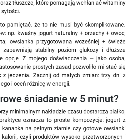
 oraz tłuszcze, które pomagają wchłaniać witaminy
 sytości.
to pamiętać, że to nie musi być skomplikowane.
ów: np. kwaśny jogurt naturalny + orzechy + owoc;
sta; owsianka przygotowana wcześniej + świeże
i zapewniają stabilny poziom glukozy i dłuższe
one opcje. Z mojego doświadczenia — jako osoba,
astosowanie prostych zasad pozwoliło mi stać się
z jedzenia. Zacznij od małych zmian: trzy dni z
go i oceń różnicę w energii.
rowe śniadanie w 5 minut?
 przy minimalnym nakładzie czasu dostarcza białko,
praktyce oznacza to proste kompozycje: jogurt z
, kanapka na pełnym ziarnie czy gotowe owsianki
 kalorii, czyli produktów wysoko przetworzonych i