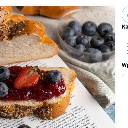
Ka
Wp