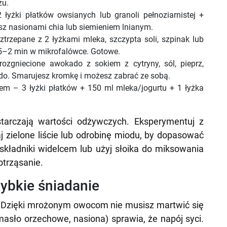
zu.
 łyżki płatków owsianych lub granoli pełnoziarnistej +
z nasionami chia lub siemieniem lnianym.
ztrzepane z 2 łyżkami mleka, szczypta soli, szpinak lub
5–2 min w mikrofalówce. Gotowe.
rozgniecione awokado z sokiem z cytryny, sól, pieprz,
rdo. Smarujesz kromkę i możesz zabrać ze sobą.
rem – 3 łyżki płatków + 150 ml mleka/jogurtu + 1 łyżka
starczają wartości odżywczych. Eksperymentuj z
zielone liście lub odrobinę miodu, by dopasować
 składniki widelcem lub użyj słoika do miksowania
otrząsanie.
zybkie śniadanie
. Dzięki mrożonym owocom nie musisz martwić się
(masło orzechowe, nasiona) sprawia, że napój syci.