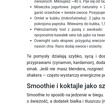
owsianych. Miksujesz ~40 s. Pije się od ra
Miseczka jogurtowa: jogurt naturalny + 2
garść orzechów + świeże owoce. Posypujes
Omlet w kubku (mikrofalówka): 2 jajka ro
pokrojona papryka. Wlewamy do kubka, 1,
Pełnoziarnisty tost z pastą z awokado: 
opcjonalnie kawałek sera lub jajko na twa
Overnight oats ekspres: przygotuj wieczo
nasion chia. Rano dodaj owoce i orzechy.
Te pomysły działają szybko, sycą i do
przyprawami (cynamon, kardamon), dodaj 
smak. Jeśli nie masz blendera, rozgnieć
shakera — często wystarczy energiczne p
Smoothie i koktajle jako s
Smoothie to sposób na jedzenie w biegu
o świeżość, a dodatek białka i tłuszczu 