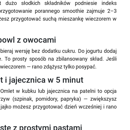
yt dużo słodkich składników podniesie indeks
 przygotowanie porannego smoothie zajmuje 2–3
 możesz przygotować suchą mieszankę wieczorem w
 bowl z owocami
ybieraj wersję bez dodatku cukru. Do jogurtu dodaj
e. To prosty sposób na zbilansowany skład. Jeśli
y wieczorem — rano zdążysz tylko posypać.
t i jajecznica w 5 minut
 Omlet w kubku lub jajecznica na patelni to opcja
zyw (szpinak, pomidory, papryka) — zwiększysz
jajko możesz przygotować dzień wcześniej i rano
iste z prostymi pastami