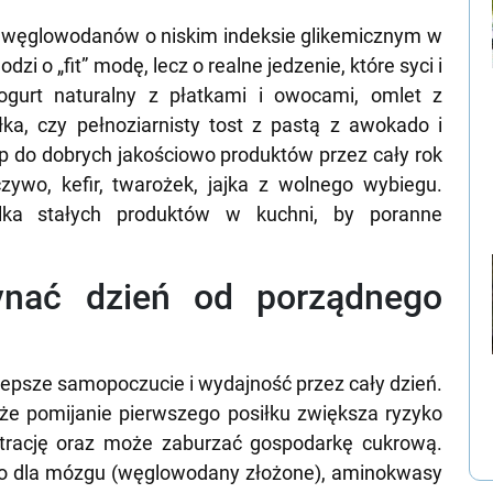
 i węglowodanów o niskim indeksie glikemicznym w
i o „fit” modę, lecz o realne jedzenie, które syci i
ogurt naturalny z płatkami i owocami, omlet z
ka, czy pełnoziarnisty tost z pastą z awokado i
 do dobrych jakościowo produktów przez cały rok
ywo, kefir, twarożek, jajka z wolnego wybiegu.
ilka stałych produktów w kuchni, by poranne
ynać dzień od porządnego
 lepsze samopoczucie i wydajność przez cały dzień.
 że pomijanie pierwszego posiłku zwiększa ryzyko
ntrację oraz może zaburzać gospodarkę cukrową.
wo dla mózgu (węglowodany złożone), aminokwasy