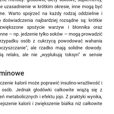
e uzasadnienie w krótkim okresie, inne mogą być
ne. Warto spojrzeć na każdy rodzaj oddzielnie i
 doświadczenia najbardziej rozsądne są: krótkie
, zwiększone spożycie warzyw i błonnika oraz
ne — np. jedzenie tylko soków — mogą prowadzić
 przypadku osób z cukrzycą powodować wahania
oczyszczanie”, ale rzadko mają solidne dowody.
ą relaks, ale nie „wyplukują toksyn” w sensie
erminowe
czenie kalorii może poprawić insulino-wrażliwość i
h osób. Jednak głodówki całkowite wiążą się z
ń metabolicznych i efektu jojo. Z praktyki wynika,
szenie kalorii i zwiększenie białka niż całkowite