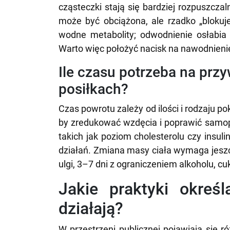
cząsteczki stają się bardziej rozpuszczal
może być obciążona, ale rzadko „blokuje
wodne metabolity; odwodnienie osłabia i
Warto więc położyć nacisk na nawodnienie
Ile czasu potrzeba na prz
posiłkach?
Czas powrotu zależy od ilości i rodzaju 
by zredukować wzdęcia i poprawić samo
takich jak poziom cholesterolu czy insul
działań. Zmiana masy ciała wymaga jeszcz
ulgi, 3–7 dni z ograniczeniem alkoholu, cu
Jakie praktyki okreś
działają?
W przestrzeni publicznej pojawiają się 