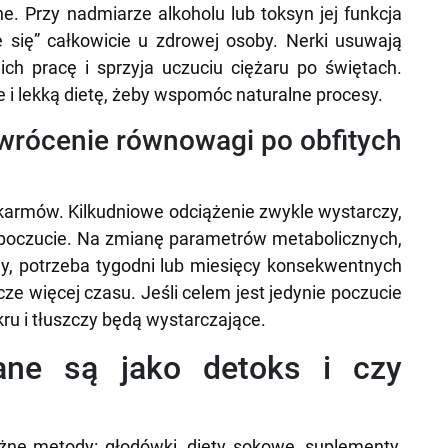
ne. Przy nadmiarze alkoholu lub toksyn jej funkcja
 się” całkowicie u zdrowej osoby. Nerki usuwają
ch pracę i sprzyja uczuciu ciężaru po świętach.
 i lekką dietę, żeby wspomóc naturalne procesy.
ywrócenie równowagi po obfitych
pokarmów. Kilkudniowe odciążenie zwykle wystarczy,
poczucie. Na zmianę parametrów metabolicznych,
iny, potrzeba tygodni lub miesięcy konsekwentnych
e więcej czasu. Jeśli celem jest jedynie poczucie
kru i tłuszczy będą wystarczające.
lane są jako detoks i czy
różne metody: głodówki, diety sokowe, suplementy,