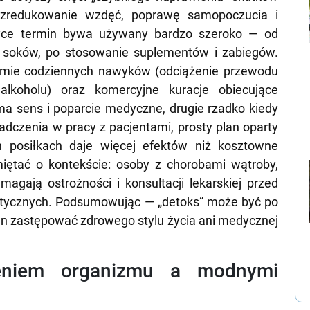
a zredukowanie wzdęć, poprawę samopoczucia i
ktyce termin bywa używany bardzo szeroko — od
cie soków, po stosowanie suplementów i zabiegów.
iomie codziennych nawyków (odciążenie przewodu
lkoholu) oraz komercyjne kuracje obiecujące
 ma sens i poparcie medyczne, drugie rzadko kiedy
adczenia w pracy z pacjentami, prosty plan oparty
h posiłkach daje więcej efektów niż kosztowne
iętać o kontekście: osoby z chorobami wątroby,
magają ostrożności i konsultacji lekarskiej przed
tycznych. Podsumowując — „detoks” może być po
ien zastępować zdrowego stylu życia ani medycznej
żeniem organizmu a modnymi