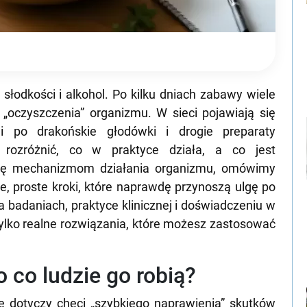
 słodkości i alkohol. Po kilku dniach zabawy wiele
ć „oczyszczenia” organizmu. W sieci pojawiają się
i po drakońskie głodówki i drogie preparaty
 rozróżnić, co w praktyce działa, a co jest
ię mechanizmom działania organizmu, omówimy
 proste kroki, które naprawdę przynoszą ulgę po
a badaniach, praktyce klinicznej i doświadczeniu w
tylko realne rozwiązania, które możesz zastosować
 co ludzie go robią?
 dotyczy chęci „szybkiego naprawienia” skutków