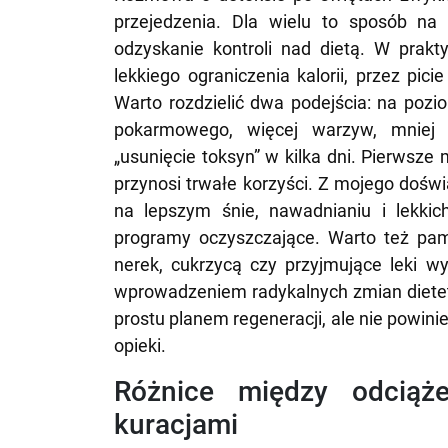
przejedzenia. Dla wielu to sposób n
odzyskanie kontroli nad dietą. W pra
lekkiego ograniczenia kalorii, przez pi
Warto rozdzielić dwa podejścia: na poz
pokarmowego, więcej warzyw, mniej a
„usunięcie toksyn” w kilka dni. Pierwsze
przynosi trwałe korzyści. Z mojego doświ
na lepszym śnie, nawadnianiu i lekkic
programy oczyszczające. Warto też pam
nerek, cukrzycą czy przyjmujące leki wy
wprowadzeniem radykalnych zmian diete
prostu planem regeneracji, ale nie powin
opieki.
Różnice między odcią
kuracjami