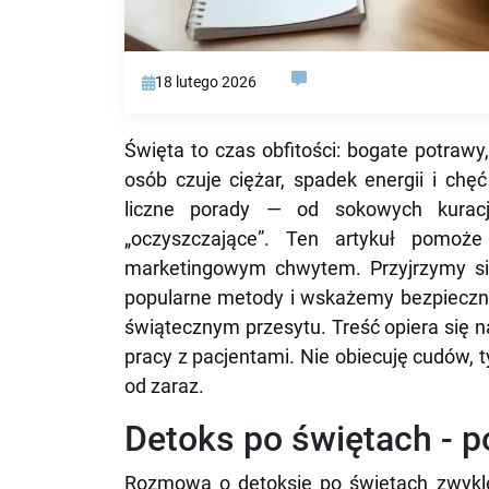
18 lutego 2026
Święta to czas obfitości: bogate potrawy,
osób czuje ciężar, spadek energii i chę
liczne porady — od sokowych kuracj
„oczyszczające”. Ten artykuł pomoże
marketingowym chwytem. Przyjrzymy s
popularne metody i wskażemy bezpieczne,
świątecznym przesytu. Treść opiera się n
pracy z pacjentami. Nie obiecuję cudów, 
od zaraz.
Detoks po świętach - po
Rozmowa o detoksie po świętach zwykle