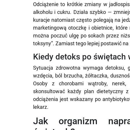
Odciążenie to krótkie zmiany w jadłospis
alkoholu i cukru. Działa szybko — zmnie
kuracje natomiast często polegają na jed
marketingową otoczkę i obietnice, któr
można poczuć ulgę po sokach przez niższe
toksyny”. Zamiast tego lepiej postawić n
Kiedy detoks po świętach 
Sytuacja zdrowotna wymaga detoksu, g
wzdęcia, ból brzucha, żółtaczka, duszno
Osoby z chorobami wątroby, nerek, 
skonsultować każdy plan dietetyczny z
odciążenia jest wskazany po antybiotyko
lekarz.
Jak organizm napr