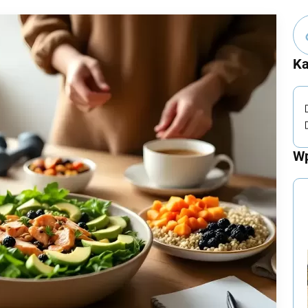
Ka
Wp