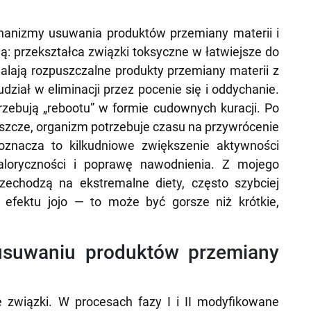
hanizmy usuwania produktów przemiany materii i
ną: przekształca związki toksyczne w łatwiejsze do
ydalają rozpuszczalne produkty przemiany materii z
ział w eliminacji przez pocenie się i oddychanie.
otrzebują „rebootu” w formie cudownych kuracji. Po
łuszcze, organizm potrzebuje czasu na przywrócenie
oznacza to kilkudniowe zwiększenie aktywności
 kaloryczności i poprawę nawodnienia. Z mojego
zechodzą na ekstremalne diety, często szybciej
efektu jojo — to może być gorsze niż krótkie,
usuwaniu produktów przemiany
ne związki. W procesach fazy I i II modyfikowane