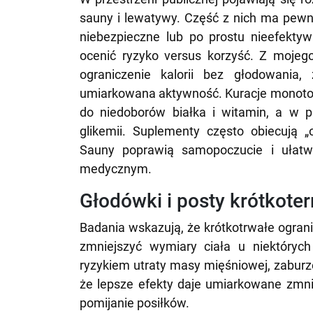
sauny i lewatywy. Część z nich ma pewn
niebezpieczne lub po prostu nieefektyw
ocenić ryzyko versus korzyść. Z mojego
ograniczenie kalorii bez głodowania
umiarkowana aktywność. Kuracje monoton
do niedoborów białka i witamin, a w
glikemii. Suplementy często obiecują „
Sauny poprawią samopoczucie i ułatwi
medycznym.
Głodówki i posty krótkot
Badania wskazują, że krótkotrwałe ograni
zmniejszyć wymiary ciała u niektóryc
ryzykiem utraty masy mięśniowej, zaburze
że lepsze efekty daje umiarkowane zmniej
pomijanie posiłków.