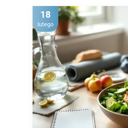
18
lutego