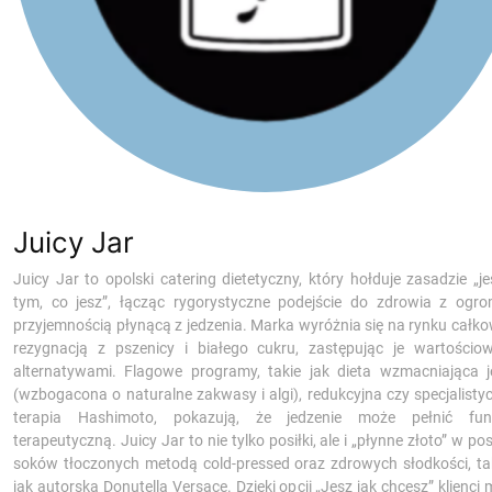
Juicy Jar
Juicy Jar to opolski catering dietetyczny, który hołduje zasadzie „je
tym, co jesz”, łącząc rygorystyczne podejście do zdrowia z ogr
przyjemnością płynącą z jedzenia. Marka wyróżnia się na rynku całko
rezygnacją z pszenicy i białego cukru, zastępując je wartościo
alternatywami. Flagowe programy, takie jak dieta wzmacniająca je
(wzbogacona o naturalne zakwasy i algi), redukcyjna czy specjalisty
terapia Hashimoto, pokazują, że jedzenie może pełnić fun
terapeutyczną. Juicy Jar to nie tylko posiłki, ale i „płynne złoto” w po
soków tłoczonych metodą cold-pressed oraz zdrowych słodkości, ta
jak autorska Donutella Versace. Dzięki opcji „Jesz jak chcesz” klienci 