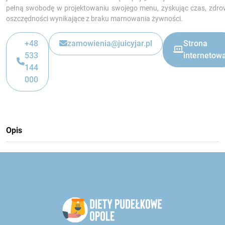
pełną swobodę w projektowaniu swojego menu, zyskując czas, zdrow
oszczędności wynikające z braku marnowania żywności.
+48
zamowienia@juicyjar.pl
Strona
533
internetow
144
000
Opis