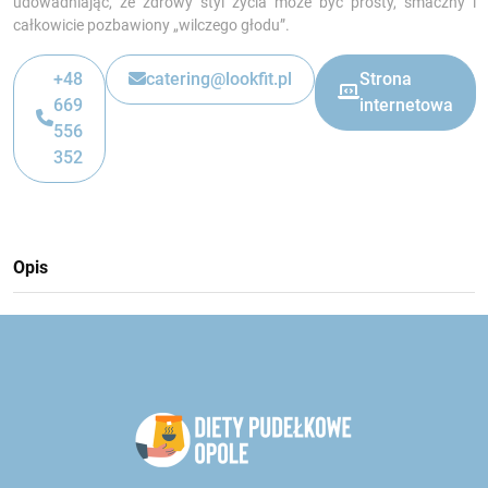
udowadniając, że zdrowy styl życia może być prosty, smaczny i
całkowicie pozbawiony „wilczego głodu”.
+48
catering@lookfit.pl
Strona
‎669
internetowa
556
352
Opis