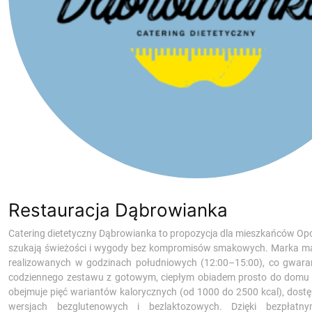
Restauracja Dąbrowianka
Catering dietetyczny Dąbrowianka to propozycja dla mieszkańców Opola
szukają świeżości i wygody bez kompromisów smakowych. Marka m
realizowanych w godzinach południowych (12:00–15:00), co gwara
codziennego zestawu z gotowym, ciepłym obiadem prosto do domu l
obejmuje pięć wariantów kalorycznych (od 1000 do 2500 kcal), dost
wersjach bezglutenowych i bezlaktozowych. Dzięki bezpłatny