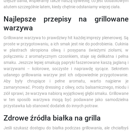
lżejsze dania, wspieramy także naszą sylwetkę, co jest dodatkowym
atutem szczególnie latem, kiedy chętnie odsłaniamy więcej ciała.
Najlepsze przepisy na grillowane
warzywa
Grillowane warzywa to prawdziwy hit każdej imprezy plenerowej. Są
proste w przygotowaniu, a ich smak jest nie do podrobienia. Cukinia
w plastrach skropiona oliwą i posypana świeżymi ziołami, w
połączeniu z aromatycznym czosnkiem, staje się delikatna i pełna
smaku. Jeszcze lepiej smakują papryki faszerowane kaszą jaglaną i
warzywami – kolorowe, soczyste i naprawdę sycące. Sekretem
udanego grillowania warzyw jest ich odpowiednie przygotowanie.
Aby były chrupiące i pełne aromatu, warto najpierw je
zamarynować. Prosty dressing z oliwy, octu balsamicznego, miodu i
ziół sprawi, że warzywa nabiorą wyjątkowej głębi smaku. Grillowane
w ten sposób warzywa mogą być podawane jako samodzielna
przystawka lub stanowić dodatek do innych potraw.
Zdrowe źródła białka na grilla
Jeśli szukasz dostępu do białka podczas grillowania, ale chciałbyś