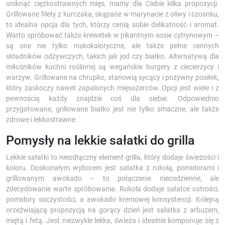
uniknąć ciężkostrawnych mięs, mamy dla Ciebie kilka propozycji.
Grillowane filety z kurczaka, skąpane w marynacie z oliwy i czosnku,
to idealna opcja dla tych, którzy cenią sobie delikatność i aromat.
Warto spróbować także krewetek w pikantnym sosie cytrynowym –
są one nie tylko niskokaloryczne, ale także pełne cennych
składników odżywczych, takich jak jod czy białko. Alternatywą dla
miłośników kuchni roślinnej są wegańskie burgery z ciecierzycy i
warzyw. Grillowane na chrupko, stanowią sycący i pożywny posiłek,
który zaskoczy nawet zapalonych mięsożerców. Opcji jest wiele i z
pewnością każdy znajdzie coś dla siebie. Odpowiednio
przygotowane, grillowane białko jest nie tylko smaczne, ale także
zdrowe i lekkostrawne.
Pomysły na lekkie sałatki do grilla
Lekkie sałatki to nieodłączny element grilla, który dodaje świeżości i
koloru. Doskonałym wyborem jest sałatka z rukolą, pomidorami i
grillowanym awokado – to połączenie niecodzienne, ale
zdecydowanie warte spróbowania. Rukola dodaje sałatce ostrości,
pomidory soczystości, a awokado kremowej konsystencji. Kolejną
orzeźwiającą propozycją na gorący dzień jest sałatka z arbuzem,
miętą i fetą. Jest niezwykle lekka, świeża i idealnie komponuje się z