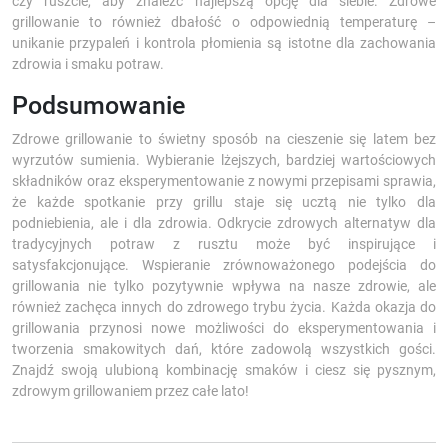
czy ruszcie, aby znaleźć najlepszą opcję dla siebie. Zdrowe
grillowanie to również dbałość o odpowiednią temperaturę –
unikanie przypaleń i kontrola płomienia są istotne dla zachowania
zdrowia i smaku potraw.
Podsumowanie
Zdrowe grillowanie to świetny sposób na cieszenie się latem bez
wyrzutów sumienia. Wybieranie lżejszych, bardziej wartościowych
składników oraz eksperymentowanie z nowymi przepisami sprawia,
że każde spotkanie przy grillu staje się ucztą nie tylko dla
podniebienia, ale i dla zdrowia. Odkrycie zdrowych alternatyw dla
tradycyjnych potraw z rusztu może być inspirujące i
satysfakcjonujące. Wspieranie zrównoważonego podejścia do
grillowania nie tylko pozytywnie wpływa na nasze zdrowie, ale
również zachęca innych do zdrowego trybu życia. Każda okazja do
grillowania przynosi nowe możliwości do eksperymentowania i
tworzenia smakowitych dań, które zadowolą wszystkich gości.
Znajdź swoją ulubioną kombinację smaków i ciesz się pysznym,
zdrowym grillowaniem przez całe lato!