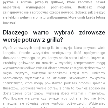
pyszne i zdrowe przepisy grillowe, które zadowolą nawet
najbardziej wymagające podniebienia. Będziesz mógł
zainspirować się i spróbować czegoś nowego. Zobacz, jak cieszyć
się lekkim, pełnym aromatu grillowaniem, które umili każdą letnią
imprezę!
Dlaczego warto wybrać zdrowsze
wersje potraw z grilla?
Wybór zdrowszych opcji na grilla to decyzja, która przynosi wiele
korzyści. Przede wszystkim zmniejszamy ilość spożywanego
tłuszczu nasyconego, co jest korzystne dla serca i układu krążenia.
Produkty grillowane na ruszcie w wysokiej temperaturze mogą
wytwarzać szkodliwe związki, dlatego warto zastąpić ciężkostrawne
mięsa lżejszymi, świeżymi składnikami. Dzięki temu unikamy
nadmiernego wystawienia na działanie szkodliwych związków
chemicznych, które mogą powstawać podczas procesu spalania
tłuszczów. Zdrowsze wersje potraw z grilla to również sposób na
dostarczenie organizmowi większej ilości witamin i minerałów.
Wygrillowane warzywa czy świeże ryby potrafią być nie tylko
smaczne, ale również pełne wartości odżywczych. Wybierając