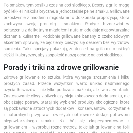
Po smakowitym posiłku czas na coś słodkiego. Desery z grilla mogą
być lekkie i niskokaloryczne, a jednocześnie pełne smaku. Grillowane
brzoskwinie z miodem i migdałami to doskonała propozycja, która
zachwyca swoją prostotą i smakiem. Słodycz brzoskwini w
połączeniu z delikatnym migdałem i nutą miodu daje niepowtarzalne
doznania kulinarne. Podobnie grillowane banany z czekoladowym
akcentem sprawią, że będziemy cieszyć się deserem bez wyrzutów
sumienia. Takie specjały pokazują, że dessert na grilla nie musi być
ciężki i kaloryczny, aby zaspokoić naszą ochotę na coś słodkiego.
Porady i triki na zdrowe grillowanie
Zdrowe grillowanie to sztuka, która wymaga zrozumienia i kilku
prostych zasad. Przede wszystkim warto unikać nadmiernego
użycia tłuszczów – nie tylko podczas smażenia, ale i w marynatach.
Zastosowanie oliwy z oliwek czy oleju kokosowego doda smaku, nie
obciążając potraw. Staraj się wybierać produkty ekologiczne, które
są pozbawione sztucznych dodatków i konserwantów. Korzystanie
z naturalnych przypraw i świeżych ziół również dodaje potrawom
niepowtarzalnego smaku. Nie bój się eksperymentować z
grillowaniem – wypróbuj różne metody, takie jak grillowanie na folii