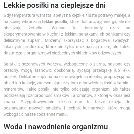
Lekkie posiłki na cieplejsze dni
Gdy temperatura wzrasta, apetyt na ciężkie, tłuste potrawy maleje, a
na scenę wkraczają
lekkie posiłki
, które dostarczają energii, ale nie
obciążają żołądka. Wiosna to doskonały czas na
eksperymentowanie w kuchni z lekkimi sałatkami, chłodnikami czy
delikatnymi zupami. Możemy skorzystać z bogactwa świeżych,
lokalnych produktów, które nie tylko urozmaicają dietę, ale także
dostarczają organizmowi niezbędnych składników odżywczych.
Sałatki z sezonowych warzyw, wzbogacone o ziarna, nasiona czy
orzechy, mogą stanowić doskonałą, sycącą przekąskę lub lekki
posiłek. Delikatne zupy na bazie nowalijek są idealną propozycją na
obiad lub kolację, zapewniając przy tym odpowiednią ilość witamin i
minerałów. Takie posiłki nie tylko odciążają organizm, ale także
podkreślają różnorodność smaków i aromatów, z której wiosna jest
znana. Przygotowywanie lekkich dań to także okazja do
poznawania nowych smaków i technik kulinarnych, które mogą
wzbogacić nasze codzienne menu.
Woda i nawodnienie organizmu