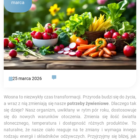
marca
25 marca 2026
Wiosna to niezwykły czas transformacji. Przyroda budzi się do życia,
a wraz z nią zmieniają się nasze
potrzeby żywieniowe
. Dlaczego tak
się dzieje? Nasz organizm, uwikłany w rytm pór roku, dostosowuje
się do nowych warunków otoczenia. Zmienia się ilość światła
słonecznego, temperatura i dostępność różnych produktów. To
naturalne, że nasze ciało reaguje na te zmiany i wymaga innego
rodzaju energii i składników odżywczych. Przyjrzyjmy się bliżej, jak