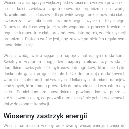
Wiosenna aura sprzyja większej aktywności na świeżym powietrzu,
co z kolei zwiększa zapotrzebowanie organizmu na wodę.
Nawodnienie
jest kluczowe dla prawidłowego funkcjonowania ciała,
zwłaszcza w okresach wzmożonego wysiłku fizycznego.
Odpowiednia ilość wypijanej wody wspomaga procesy trawienne,
reguluje temperaturę ciała oraz odgrywa istotną rolę w detoksykacji
organizmu. Dlatego ważne jest, aby zawsze pamiętać o regularnym
nawadnianiu się.
Wraz z wodą, warto sięgać po napoje z naturalnymi dodatkami.
Świetnym wyborem mogą być
napary ziołowe
czy woda z
dodatkiem świeżych ziół, cytrusów lub ogórków, które nie tylko
doskonale gaszą pragnienie, ale także dostarczają dodatkowych
witamin i substancji odżywczych. Unikajmy natomiast napojów
słodzonych, które mogą prowadzić do odwodnienia i wzrostu masy
ciała. Pamiętajmy, że nawodnienie powinno iść w parze z
zróżnicowaną dietą, co pozwoli nam cieszyć się pełnią wiosennych
dni w doskonałej kondycji.
Wiosenny zastrzyk energii
Wraz z nadejściem wiosny odczuwamy więcej energii i chęci do