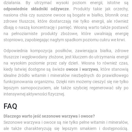
działania. By utrzymać wysoki poziom energii, istotne są
odpowiednie składniki odżywcze
. Produkty takie jak orzechy,
nasiona chia czy suszone owoce są bogate w białko, błonnik oraz
zdrowe tłuszcze, które dostarczają nie tylko energii, ale również
dbają o naszą koncentrację i pamięć. Wiosną warto także postawić
na pełnoziarniste produkty zbożowe, które uwalniają energię
stopniowo, zapobiegając nagłym spadkom poziomu cukru we krwi.
Odpowiednia kompozycja posiłków, zawierająca białka, zdrowe
tłuszcze i węglowodany złożone, jest kluczem do utrzymania energii
na wysokim poziomie przez cały dzień. Wiosna to również czas,
kiedy łatwiej dostępne są świeże
owoce i warzywa
, które stanowią
idealne źródło witamin i minerałów niezbędnych do prawidłowego
funkcjonowania organizmu. Dzięki nim możemy cieszyć się nie tylko
lepszym samopoczuciem, ale także szybciej regenerować siły po
intensywnej aktywności fizycznej.
FAQ
Dlaczego warto jeść sezonowe warzywa i owoce?
Sezonowe warzywa i owoce są nie tylko pełne witamin i minerałów,
ale także charakteryzują się lepszym smakiem i dostępnością.