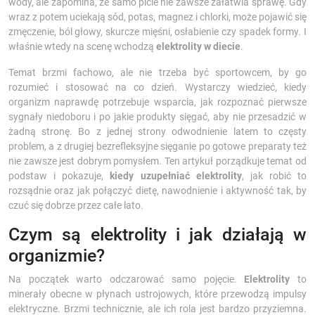
wody, ale zapomina, że samo picie nie zawsze załatwia sprawę. Gdy
wraz z potem uciekają sód, potas, magnez i chlorki, może pojawić się
zmęczenie, ból głowy, skurcze mięśni, osłabienie czy spadek formy. I
właśnie wtedy na scenę wchodzą
elektrolity w diecie
.
Temat brzmi fachowo, ale nie trzeba być sportowcem, by go
rozumieć i stosować na co dzień. Wystarczy wiedzieć, kiedy
organizm naprawdę potrzebuje wsparcia, jak rozpoznać pierwsze
sygnały niedoboru i po jakie produkty sięgać, aby nie przesadzić w
żadną stronę. Bo z jednej strony odwodnienie latem to częsty
problem, a z drugiej bezrefleksyjne sięganie po gotowe preparaty też
nie zawsze jest dobrym pomysłem. Ten artykuł porządkuje temat od
podstaw i pokazuje,
kiedy uzupełniać elektrolity
, jak robić to
rozsądnie oraz jak połączyć dietę, nawodnienie i aktywność tak, by
czuć się dobrze przez całe lato.
Czym są elektrolity i jak działają w
organizmie?
Na początek warto odczarować samo pojęcie.
Elektrolity
to
minerały obecne w płynach ustrojowych, które przewodzą impulsy
elektryczne. Brzmi technicznie, ale ich rola jest bardzo przyziemna.