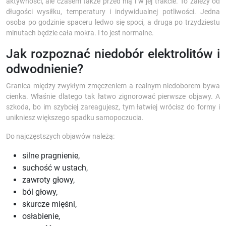
aktywności, ale czasem także przed nią i w jej trakcie. To zależy od
długości wysiłku, temperatury i indywidualnej potliwości. Jedna
osoba po godzinie spaceru ledwo się spoci, a druga po trzydziestu
minutach będzie cała mokra. I to jest normalne.
Jak rozpoznać niedobór elektrolitów i
odwodnienie?
Granica między zwykłym zmęczeniem a realnym niedoborem bywa
cienka. Właśnie dlatego tak łatwo zignorować pierwsze objawy. A
szkoda, bo im szybciej zareagujesz, tym łatwiej wrócisz do formy i
unikniesz większego spadku samopoczucia.
Do najczęstszych objawów należą:
silne pragnienie,
suchość w ustach,
zawroty głowy,
ból głowy,
skurcze mięśni,
osłabienie,