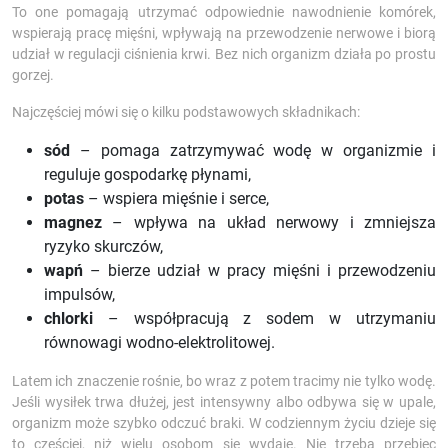
To one pomagają utrzymać odpowiednie nawodnienie komórek,
wspierają pracę mięśni, wpływają na przewodzenie nerwowe i biorą
udział w regulacji ciśnienia krwi. Bez nich organizm działa po prostu
gorzej.
Najczęściej mówi się o kilku podstawowych składnikach:
sód
– pomaga zatrzymywać wodę w organizmie i
reguluje gospodarkę płynami,
potas
– wspiera mięśnie i serce,
magnez
– wpływa na układ nerwowy i zmniejsza
ryzyko skurczów,
wapń
– bierze udział w pracy mięśni i przewodzeniu
impulsów,
chlorki
– współpracują z sodem w utrzymaniu
równowagi wodno-elektrolitowej.
Latem ich znaczenie rośnie, bo wraz z potem tracimy nie tylko wodę.
Jeśli wysiłek trwa dłużej, jest intensywny albo odbywa się w upale,
organizm może szybko odczuć braki. W codziennym życiu dzieje się
to częściej, niż wielu osobom się wydaje. Nie trzeba przebiec