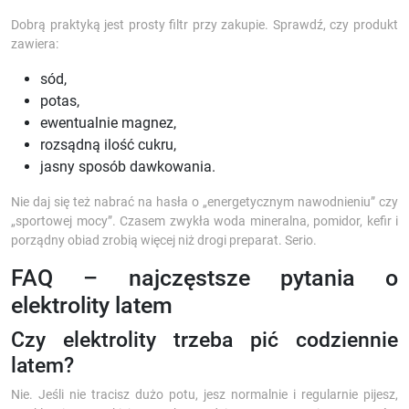
Dobrą praktyką jest prosty filtr przy zakupie. Sprawdź, czy produkt
zawiera:
sód,
potas,
ewentualnie magnez,
rozsądną ilość cukru,
jasny sposób dawkowania.
Nie daj się też nabrać na hasła o „energetycznym nawodnieniu” czy
„sportowej mocy”. Czasem zwykła woda mineralna, pomidor, kefir i
porządny obiad zrobią więcej niż drogi preparat. Serio.
FAQ – najczęstsze pytania o
elektrolity latem
Czy elektrolity trzeba pić codziennie
latem?
Nie. Jeśli nie tracisz dużo potu, jesz normalnie i regularnie pijesz,