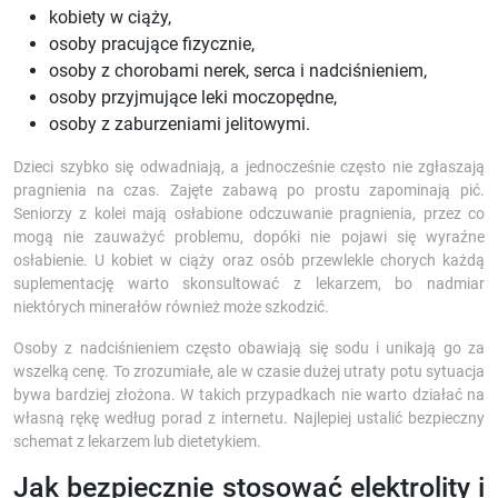
kobiety w ciąży,
osoby pracujące fizycznie,
osoby z chorobami nerek, serca i nadciśnieniem,
osoby przyjmujące leki moczopędne,
osoby z zaburzeniami jelitowymi.
Dzieci szybko się odwadniają, a jednocześnie często nie zgłaszają
pragnienia na czas. Zajęte zabawą po prostu zapominają pić.
Seniorzy z kolei mają osłabione odczuwanie pragnienia, przez co
mogą nie zauważyć problemu, dopóki nie pojawi się wyraźne
osłabienie. U kobiet w ciąży oraz osób przewlekle chorych każdą
suplementację warto skonsultować z lekarzem, bo nadmiar
niektórych minerałów również może szkodzić.
Osoby z nadciśnieniem często obawiają się sodu i unikają go za
wszelką cenę. To zrozumiałe, ale w czasie dużej utraty potu sytuacja
bywa bardziej złożona. W takich przypadkach nie warto działać na
własną rękę według porad z internetu. Najlepiej ustalić bezpieczny
schemat z lekarzem lub dietetykiem.
Jak bezpiecznie stosować elektrolity i