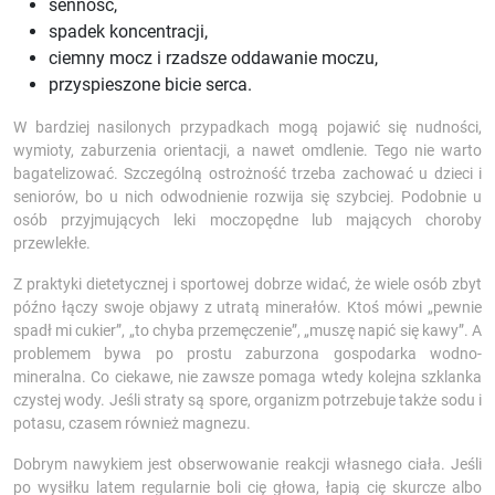
senność,
spadek koncentracji,
ciemny mocz i rzadsze oddawanie moczu,
przyspieszone bicie serca.
W bardziej nasilonych przypadkach mogą pojawić się nudności,
wymioty, zaburzenia orientacji, a nawet omdlenie. Tego nie warto
bagatelizować. Szczególną ostrożność trzeba zachować u dzieci i
seniorów, bo u nich odwodnienie rozwija się szybciej. Podobnie u
osób przyjmujących leki moczopędne lub mających choroby
przewlekłe.
Z praktyki dietetycznej i sportowej dobrze widać, że wiele osób zbyt
późno łączy swoje objawy z utratą minerałów. Ktoś mówi „pewnie
spadł mi cukier”, „to chyba przemęczenie”, „muszę napić się kawy”. A
problemem bywa po prostu zaburzona gospodarka wodno-
mineralna. Co ciekawe, nie zawsze pomaga wtedy kolejna szklanka
czystej wody. Jeśli straty są spore, organizm potrzebuje także sodu i
potasu, czasem również magnezu.
Dobrym nawykiem jest obserwowanie reakcji własnego ciała. Jeśli
po wysiłku latem regularnie boli cię głowa, łapią cię skurcze albo