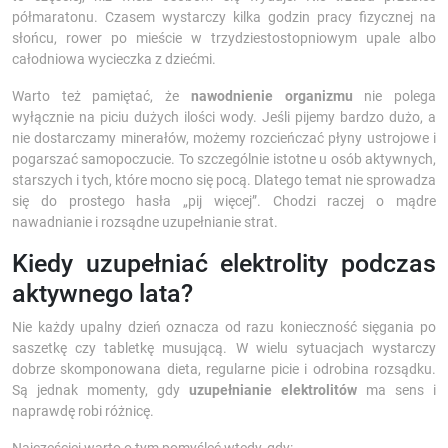
półmaratonu. Czasem wystarczy kilka godzin pracy fizycznej na
słońcu, rower po mieście w trzydziestostopniowym upale albo
całodniowa wycieczka z dziećmi.
Warto też pamiętać, że
nawodnienie organizmu
nie polega
wyłącznie na piciu dużych ilości wody. Jeśli pijemy bardzo dużo, a
nie dostarczamy minerałów, możemy rozcieńczać płyny ustrojowe i
pogarszać samopoczucie. To szczególnie istotne u osób aktywnych,
starszych i tych, które mocno się pocą. Dlatego temat nie sprowadza
się do prostego hasła „pij więcej”. Chodzi raczej o mądre
nawadnianie i rozsądne uzupełnianie strat.
Kiedy uzupełniać elektrolity podczas
aktywnego lata?
Nie każdy upalny dzień oznacza od razu konieczność sięgania po
saszetkę czy tabletkę musującą. W wielu sytuacjach wystarczy
dobrze skomponowana dieta, regularne picie i odrobina rozsądku.
Są jednak momenty, gdy
uzupełnianie elektrolitów
ma sens i
naprawdę robi różnicę.