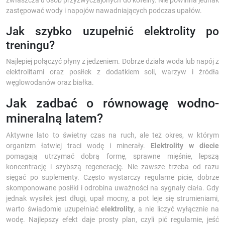
zwłaszcza u osób przyzwyczajonych do kofeiny. Nie powinna jednak
zastępować wody i napojów nawadniających podczas upałów.
Jak szybko uzupełnić elektrolity po
treningu?
Najlepiej połączyć płyny z jedzeniem. Dobrze działa woda lub napój z
elektrolitami oraz posiłek z dodatkiem soli, warzyw i źródła
węglowodanów oraz białka.
Jak zadbać o równowagę wodno-
mineralną latem?
Aktywne lato to świetny czas na ruch, ale też okres, w którym
organizm łatwiej traci wodę i minerały.
Elektrolity w diecie
pomagają utrzymać dobrą formę, sprawne mięśnie, lepszą
koncentrację i szybszą regenerację. Nie zawsze trzeba od razu
sięgać po suplementy. Często wystarczy regularne picie, dobrze
skomponowane posiłki i odrobina uważności na sygnały ciała. Gdy
jednak wysiłek jest długi, upał mocny, a pot leje się strumieniami,
warto świadomie uzupełniać
elektrolity
, a nie liczyć wyłącznie na
wodę. Najlepszy efekt daje prosty plan, czyli pić regularnie, jeść