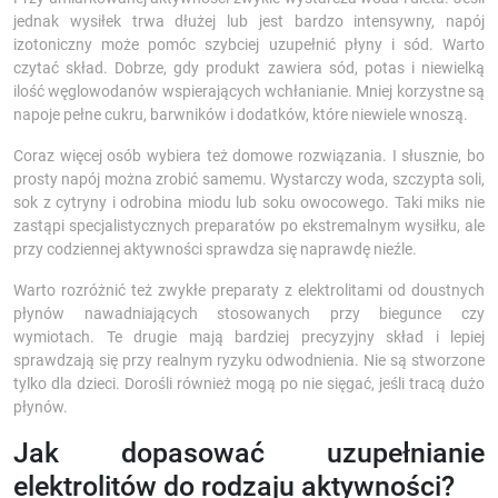
jednak wysiłek trwa dłużej lub jest bardzo intensywny, napój
izotoniczny może pomóc szybciej uzupełnić płyny i sód. Warto
czytać skład. Dobrze, gdy produkt zawiera sód, potas i niewielką
ilość węglowodanów wspierających wchłanianie. Mniej korzystne są
napoje pełne cukru, barwników i dodatków, które niewiele wnoszą.
Coraz więcej osób wybiera też domowe rozwiązania. I słusznie, bo
prosty napój można zrobić samemu. Wystarczy woda, szczypta soli,
sok z cytryny i odrobina miodu lub soku owocowego. Taki miks nie
zastąpi specjalistycznych preparatów po ekstremalnym wysiłku, ale
przy codziennej aktywności sprawdza się naprawdę nieźle.
Warto rozróżnić też zwykłe preparaty z elektrolitami od doustnych
płynów nawadniających stosowanych przy biegunce czy
wymiotach. Te drugie mają bardziej precyzyjny skład i lepiej
sprawdzają się przy realnym ryzyku odwodnienia. Nie są stworzone
tylko dla dzieci. Dorośli również mogą po nie sięgać, jeśli tracą dużo
płynów.
Jak dopasować uzupełnianie
elektrolitów do rodzaju aktywności?