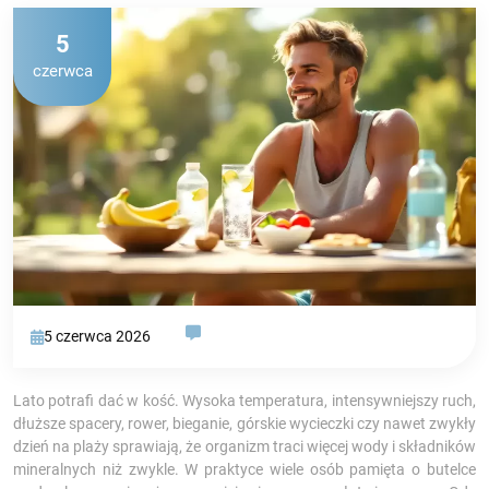
5
czerwca
5 czerwca 2026
Lato potrafi dać w kość. Wysoka temperatura, intensywniejszy ruch,
dłuższe spacery, rower, bieganie, górskie wycieczki czy nawet zwykły
dzień na plaży sprawiają, że organizm traci więcej wody i składników
mineralnych niż zwykle. W praktyce wiele osób pamięta o butelce