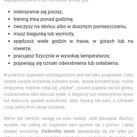
Najczęściej warto o tym pomyśleć wtedy, gdy:
intensywnie się pocisz,
trening trwa ponad godzinę,
ćwiczysz na słońcu albo w dusznym pomieszczeniu,
masz biegunkę lub wymioty,
spędzasz wiele godzin w trasie, w górach lub na
rowerze,
pracujesz fizycznie w wysokiej temperaturze,
pojawiają się oznaki odwodnienia lub osłabienia.
W praktyce sygnałem ostrzegawczym jest nie tylko pragnienie. Ciało
zwykle wysyła wcześniej subtelne znaki. Spada koncentracja, rośnie
zmęczenie, mięśnie robią się „ciężkie”, czasem pojawia się ból głowy,
rozdrażnienie albo skurcze łydek. U biegaczy czy rowerzystów bywa
też widoczny spadek wydolności. Niby trening ten sam, a człowiek
czuje, jakby ktoś odciął zasilanie.
Warto też zwrócić uwagę na czas reakcji. Jeśli planujesz dłuższy
wysiłek, nie czekaj, aż organizm sam upomni się o pomoc. Lepiej
działać wcześniej.
Elektrolity latem
sprawdzają się nie tylko po